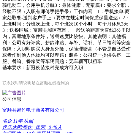
骑电动车，会用手机导航3：身体健康，无案底4：要求全职，
经验不限（入职有师傅手把手带）工作内容：1：手机接单-商
家处取餐-送到客户手上（要求在规定时间保质保量送达）2：
上班时间：分班次上班，每个班次10个小时，每个月休息3天
3：送餐区域：富顺县城区范围，一般送的距离为直线3公里以
内，富顺地形条件好，送餐速度比较快。其他说明：其他福
利：公司有好评奖、薪龄津贴、车补、话补、节日福利等安全
保障：入职即购买人身意外险，保险理赔高（不管是自己受伤
或者伤到他人他物均可以理赔）装备：公司统一提供头盔、工
服、餐箱、餐箱架等车辆问题：无车辆可以租车
基本要求：新冠疫苗接种完成方可入职
联系我时请说明是在富顺在线看到的…
公司信息
富顺县易竹电子商务有限公司
名企
11年
执照
娱乐休闲/餐饮 | 民营 | 0-49人