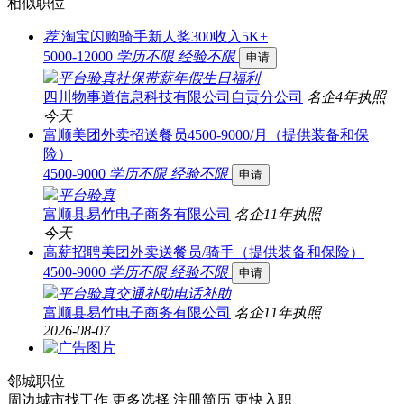
相似职位
荐
淘宝闪购骑手新人奖300收入5K+
5000-12000
学历不限
经验不限
申请
平台验真
社保
带薪年假
生日福利
四川物事道信息科技有限公司自贡分公司
名企
4年
执照
今天
富顺美团外卖招送餐员4500-9000/月（提供装备和保
险）
4500-9000
学历不限
经验不限
申请
平台验真
富顺县易竹电子商务有限公司
名企
11年
执照
今天
高薪招聘美团外卖送餐员/骑手（提供装备和保险）
4500-9000
学历不限
经验不限
申请
平台验真
交通补助
电话补助
富顺县易竹电子商务有限公司
名企
11年
执照
2026-08-07
邻城职位
周边城市找工作 更多选择
注册简历 更快入职