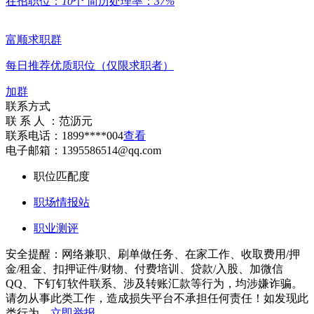
在招职位：
10
个
简历处理率：
37%
富顺求职群
每日推荐优质职位（仅限求职者）
加群
联系方式
联 系 人 ：
范沥元
联系电话：
1899****004
查看
电子邮箱：
1395586514@qq.com
职位匹配度
职场情报站
职业测评
安全提醒：网络兼职、刷单做任务、在家工作、收取费用/押
金/租金、扣押证件/财物、付费培训、贷款/入股、加微信
QQ、下钉钉软件联系、涉及转账汇款等行为，均涉嫌诈骗。
请勿从事此类工作，造成损失平台不承担任何责任！如发现此
类行为，
立即举报