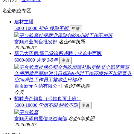
名企职位专区
建材主播
5000-10000
初中
经验不限
申请
平台验真
社保
商业保险
包吃
8小时工作
不加班
富顺兴业陶瓷批发部
名企
6年
执照
2026-08-07
新元大药房/新元堂诊所诚聘：坐诊中西医
6000-9000
大专
3-5年
申请
平台验真
社保
公积金
包吃
加班补助
年终奖
全勤奖
带薪
年假
团建
带薪培训
节日福利
8小时工作
环境好
不加班
晋升
空间
弹性工作
员工旅游
生日福利
自贡新元医药有限公司
名企
7年
执照
今天
招聘房产销售（带娃也可上班）
5000-18000
学历不限
经验不限
申请
平台验真
富顺天译房屋信息咨询部
名企
5年
执照
2026-08-07