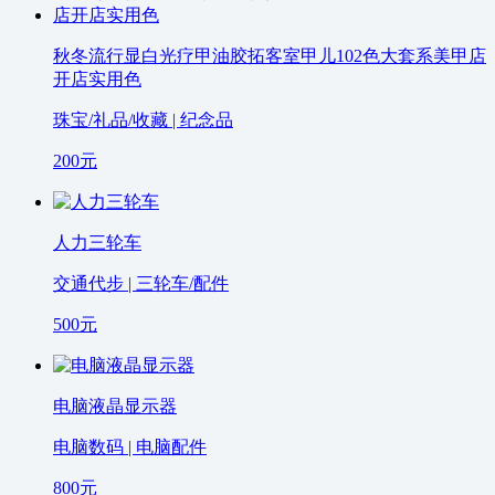
秋冬流行显白光疗甲油胶拓客室甲儿102色大套系美甲店
开店实用色
珠宝/礼品/收藏 | 纪念品
200
元
人力三轮车
交通代步 | 三轮车/配件
500
元
电脑液晶显示器
电脑数码 | 电脑配件
800
元