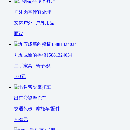
户外岗亭便宜处理
文体户外 | 户外用品
面议
九五成新的摇椅15881324034
二手家具 | 椅子/凳
100
元
出售弯梁摩托车
交通代步 | 摩托车/配件
7680
元