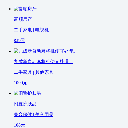
富顺房产
二手家电 | 电视机
839
元
九成新自动麻将机便宜处理。
二手家具 | 其他家具
1000
元
闲置护肤品
美容保健 | 美容用品
108
元