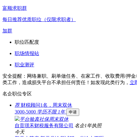
富顺求职群
每日推荐优质职位（仅限求职者）
加群
职位匹配度
职场情报站
职业测评
安全提醒：网络兼职、刷单做任务、在家工作、收取费用/押金
类工作，造成损失平台不承担任何责任！如发现此类行为，
立
名企职位专区
荐
财税顾问1名，周末双休
3000-5000
学历不限
1年
申请
平台验真
社保
周末双休
自贡璟禾财税服务有限公司
名企
1年
执照
今天