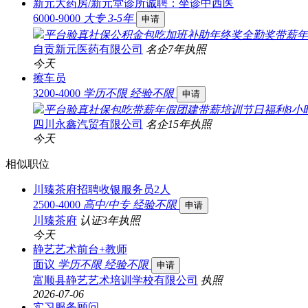
新元大药房/新元堂诊所诚聘：坐诊中西医
6000-9000
大专
3-5年
申请
平台验真
社保
公积金
包吃
加班补助
年终奖
全勤奖
带薪年
自贡新元医药有限公司
名企
7年
执照
今天
擦车员
3200-4000
学历不限
经验不限
申请
平台验真
社保
包吃
带薪年假
团建
带薪培训
节日福利
8小
四川永鑫汽贸有限公司
名企
15年
执照
今天
相似职位
川臻茶府招聘收银服务员2人
2500-4000
高中/中专
经验不限
申请
川臻茶府
认证
3年
执照
今天
静艺艺术前台+教师
面议
学历不限
经验不限
申请
富顺县静艺艺术培训学校有限公司
执照
2026-07-06
实习服务顾问