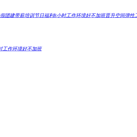
假
团建
带薪培训
节日福利
8小时工作
环境好
不加班
晋升空间
弹性
时工作
环境好
不加班