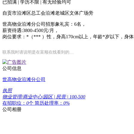
已招满 | 学历不限 | 有无经验均可
自贡市沿滩区总工会沿滩老城区文体广场旁
世高物业沿滩分公司招形象礼宾：6名，
薪资待遇:3800-4500元/月，
岗位要求：*（*** ）性，身高170cm以上，年龄*岁以下，
联系我时请说明是在富顺在线看到的…
公司信息
世高物业沿滩分公司
执照
物业管理/商业中心/园区 | 民营 | 100-500
在招职位：
0
个
简历处理率：
0%
公司相册