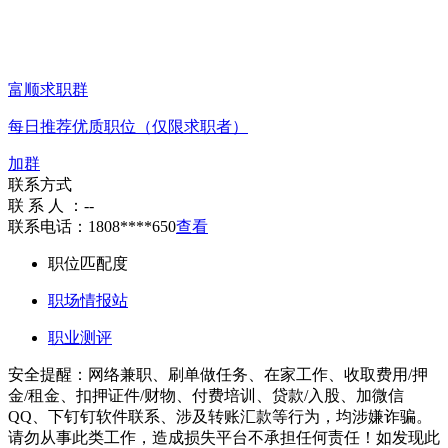
富顺求职群
每日推荐优质职位（仅限求职者）
加群
联系方式
联 系 人 ：
--
联系电话：
1808****650
查看
职位匹配度
职场情报站
职业测评
安全提醒：网络兼职、刷单做任务、在家工作、收取费用/押
金/租金、扣押证件/财物、付费培训、贷款/入股、加微信
QQ、下钉钉软件联系、涉及转账汇款等行为，均涉嫌诈骗。
请勿从事此类工作，造成损失平台不承担任何责任！如发现此