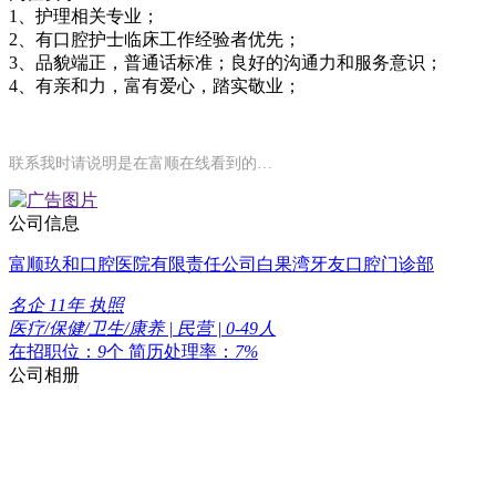
1、护理相关专业；
2、有口腔护士临床工作经验者优先；
3、品貌端正，普通话标准；良好的沟通力和服务意识；
4、有亲和力，富有爱心，踏实敬业；
联系我时请说明是在富顺在线看到的…
公司信息
富顺玖和口腔医院有限责任公司白果湾牙友口腔门诊部
名企
11年
执照
医疗/保健/卫生/康养 | 民营 | 0-49人
在招职位：
9
个
简历处理率：
7%
公司相册