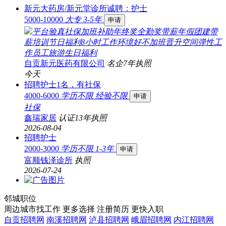
新元大药房/新元堂诊所诚聘：护士
5000-10000
大专
3-5年
申请
平台验真
社保
加班补助
年终奖
全勤奖
带薪年假
团建
带
薪培训
节日福利
8小时工作
环境好
不加班
晋升空间
弹性工
作
员工旅游
生日福利
自贡新元医药有限公司
名企
7年
执照
今天
招聘护士1名，有社保
4000-6000
学历不限
经验不限
申请
社保
鑫瑞家居
认证
13年
执照
2026-08-04
招聘护士
2000-3000
学历不限
1-3年
申请
富顺钱泽诊所
执照
2026-07-24
邻城职位
周边城市找工作 更多选择
注册简历 更快入职
自贡招聘网
南溪招聘网
泸县招聘网
峨眉招聘网
内江招聘网