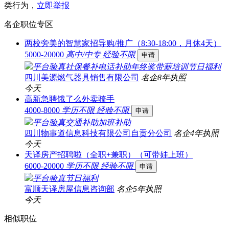
类行为，
立即举报
名企职位专区
两校旁美的智慧家招导购/推广（8:30-18:00，月休4天）
5000-20000
高中/中专
经验不限
申请
平台验真
社保
餐补
电话补助
年终奖
带薪培训
节日福利
四川美源燃气器具销售有限公司
名企
8年
执照
今天
高新急聘饿了么外卖骑手
4000-8000
学历不限
经验不限
申请
平台验真
交通补助
加班补助
四川物事道信息科技有限公司自贡分公司
名企
4年
执照
今天
天译房产招聘啦（全职+兼职）（可带娃上班）
6000-20000
学历不限
经验不限
申请
平台验真
节日福利
富顺天译房屋信息咨询部
名企
5年
执照
今天
相似职位