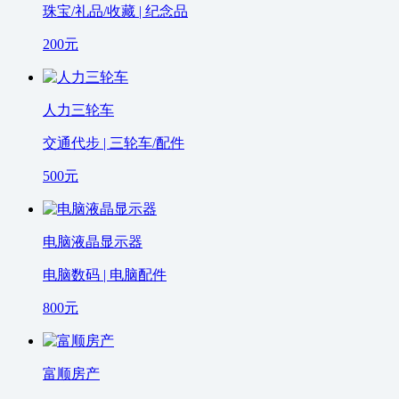
珠宝/礼品/收藏 | 纪念品
200
元
人力三轮车
交通代步 | 三轮车/配件
500
元
电脑液晶显示器
电脑数码 | 电脑配件
800
元
富顺房产