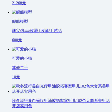
21268
元
舰船模型
珠宝/礼品/收藏 | 收藏/工艺品
600
元
可爱的小猫
其他二手
10
元
秋冬流行显白光疗甲油胶拓客室甲儿102色大套系美甲店
开店实用色