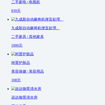
二手家电 | 电视机
839
元
九成新自动麻将机便宜处理。
二手家具 | 其他家具
1000
元
闲置护肤品
美容保健 | 美容用品
108
元
远达御景清水房